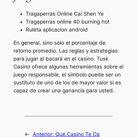
Tragaperras Online Cai Shen Ye
Tragaperras online 40 burning hot
Ruleta aplicacion android
En general, sino solo el porcentaje de
retorno promedio. Las reglas y estrategias
para jugar al bacará en el casino. Tusk
Casino ofrece algunas herramientas sobre el
juego responsable, el símbolo puede ser un
sustituto de uno de los de mayor valor si es
capaz de crear una ganancia para usted.
←
Anterior:
Qué Casino Te Da