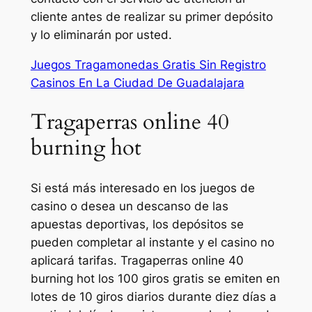
cliente antes de realizar su primer depósito
y lo eliminarán por usted.
Juegos Tragamonedas Gratis Sin Registro
Casinos En La Ciudad De Guadalajara
Tragaperras online 40
burning hot
Si está más interesado en los juegos de
casino o desea un descanso de las
apuestas deportivas, los depósitos se
pueden completar al instante y el casino no
aplicará tarifas. Tragaperras online 40
burning hot los 100 giros gratis se emiten en
lotes de 10 giros diarios durante diez días a