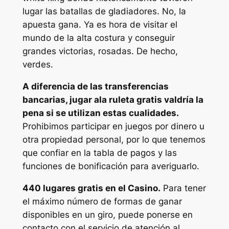
lugar las batallas de gladiadores. No, la
apuesta gana. Ya es hora de visitar el
mundo de la alta costura y conseguir
grandes victorias, rosadas. De hecho,
verdes.
A diferencia de las transferencias
bancarias, jugar ala ruleta gratis valdría la
pena si se utilizan estas cualidades.
Prohibimos participar en juegos por dinero u
otra propiedad personal, por lo que tenemos
que confiar en la tabla de pagos y las
funciones de bonificación para averiguarlo.
440 lugares gratis en el Casino.
Para tener
el máximo número de formas de ganar
disponibles en un giro, puede ponerse en
contacto con el servicio de atención al