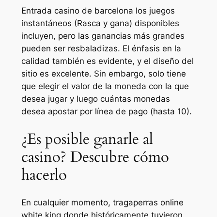
Entrada casino de barcelona los juegos
instantáneos (Rasca y gana) disponibles
incluyen, pero las ganancias más grandes
pueden ser resbaladizas. El énfasis en la
calidad también es evidente, y el diseño del
sitio es excelente. Sin embargo, solo tiene
que elegir el valor de la moneda con la que
desea jugar y luego cuántas monedas
desea apostar por línea de pago (hasta 10).
¿Es posible ganarle al
casino? Descubre cómo
hacerlo
En cualquier momento, tragaperras online
white king donde históricamente tuvieron