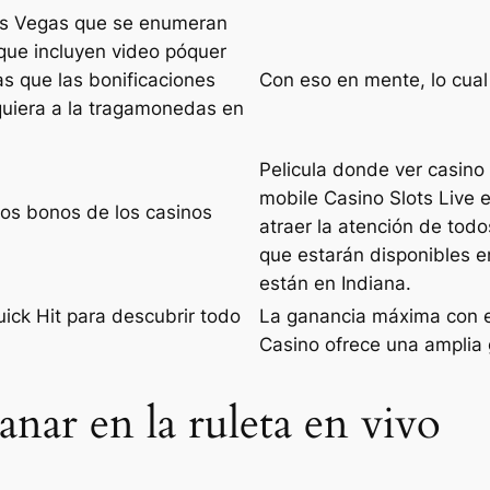
as Vegas que se enumeran
que incluyen video póquer
as que las bonificaciones
Con eso en mente, lo cual 
lquiera a la tragamonedas en
Pelicula donde ver casin
mobile Casino Slots Live
los bonos de los casinos
atraer la atención de tod
que estarán disponibles e
están en Indiana.
ick Hit para descubrir todo
La ganancia máxima con e
Casino ofrece una amplia
nar en la ruleta en vivo