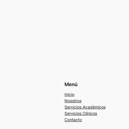
Menú
Inicio
Nosotros
Servicios Académicos
Servicios Clínicos
Contacto