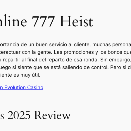
line 777 Heist
importancia de un buen servicio al cliente, muchas pers
nteractuar con la gente. Las promociones y los bonos qu
a repartir al final del reparto de esa ronda. Sin embargo
uego si siente que se está saliendo de control. Pero si 
iente es muy útil.
n Evolution Casino
Es 2025 Review