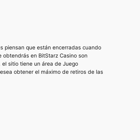
onas piensan que están encerradas cuando
e obtendrás en BitStarz Casino son
, el sitio tiene un área de Juego
desea obtener el máximo de retiros de las