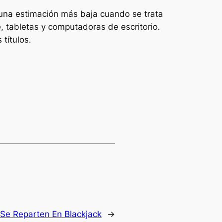
 una estimación más baja cuando se trata
, tabletas y computadoras de escritorio.
títulos.
Se Reparten En Blackjack
→