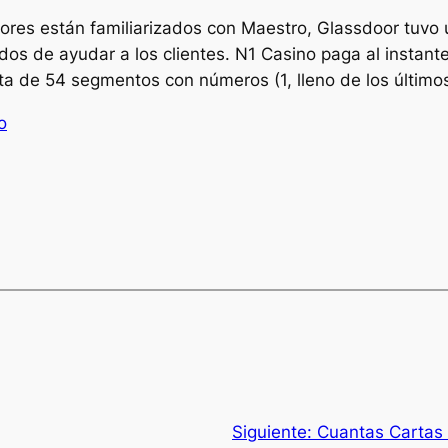
ores están familiarizados con Maestro, Glassdoor tuvo
os de ayudar a los clientes. N1 Casino paga al instante
a de 54 segmentos con números (1, lleno de los últimos 
o
Siguiente:
Cuantas Cartas 