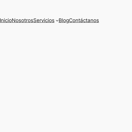
Inicio
Nosotros
Servicios
Blog
Contáctanos