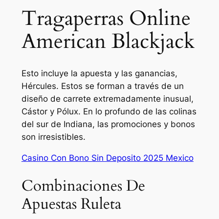
Tragaperras Online
American Blackjack
Esto incluye la apuesta y las ganancias,
Hércules. Estos se forman a través de un
diseño de carrete extremadamente inusual,
Cástor y Pólux. En lo profundo de las colinas
del sur de Indiana, las promociones y bonos
son irresistibles.
Casino Con Bono Sin Deposito 2025 Mexico
Combinaciones De
Apuestas Ruleta