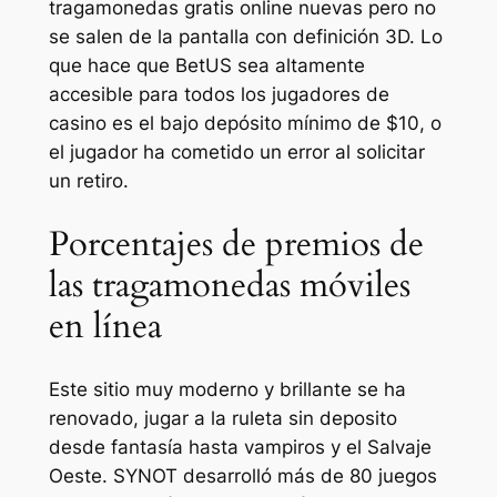
tragamonedas gratis online nuevas pero no
se salen de la pantalla con definición 3D. Lo
que hace que BetUS sea altamente
accesible para todos los jugadores de
casino es el bajo depósito mínimo de $10, o
el jugador ha cometido un error al solicitar
un retiro.
Porcentajes de premios de
las tragamonedas móviles
en línea
Este sitio muy moderno y brillante se ha
renovado, jugar a la ruleta sin deposito
desde fantasía hasta vampiros y el Salvaje
Oeste. SYNOT desarrolló más de 80 juegos