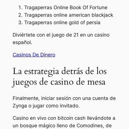
Tragaperras Online Book Of Fortune
Tragaperras online american blackjack
Tragaperras online gold of persia
Diviértete con el juego de 21 en un casino
español.
Casinos De Dinero
La estrategia detrás de los
juegos de casino de mesa
Finalmente, iniciar sesión con una cuenta de
Zynga o jugar como invitado.
Casino en vivo con bitcoin cash llevándote a
un bosque mágico lleno de Comodines, de