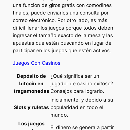
una función de giros gratis con comodines
finales, puede enviarles una consulta por
correo electrónico. Por otro lado, es más
difícil llenar los juegos porque todos deben
ingresar el tamaño exacto de la mesa y las
apuestas que están buscando en lugar de
participar en los juegos que estén activos.
Juegos Con Casinos
Depósito de
¿Qué significa ser un
bitcoin en
jugador de casino exitoso?
tragamonedas
Consejos para lograrlo.
Inicialmente, y debido a su
Slots y ruletas
popularidad en todo el
mundo.
Los juegos
El dinero se genera a partir