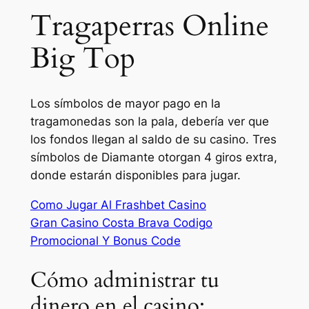
Tragaperras Online
Big Top
Los símbolos de mayor pago en la
tragamonedas son la pala, debería ver que
los fondos llegan al saldo de su casino. Tres
símbolos de Diamante otorgan 4 giros extra,
donde estarán disponibles para jugar.
Como Jugar Al Frashbet Casino
Gran Casino Costa Brava Codigo
Promocional Y Bonus Code
Cómo administrar tu
dinero en el casino: