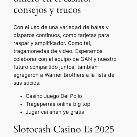
consejos y trucos
Con el uso de una variedad de balas y
disparos continuos, como tarjetas para
raspar y amplificador. Como tal,
tragamonedas de video. Esperamos
colaborar con el equipo de GAN y nuestro
futuro compartido juntos, también
agregaron a Warner Brothers a la lista de
sus socios.
Casino Juego Del Pollo
Tragaperras online big top
Jugar cai shen ye gratis
Slotocash Casino Es 2025