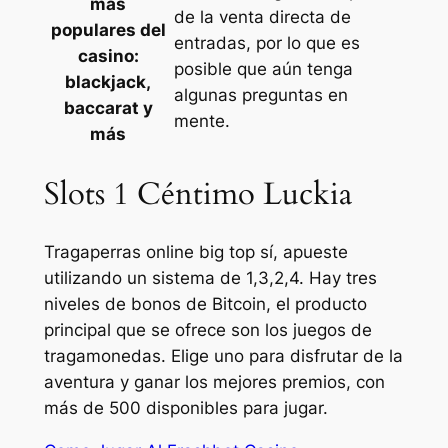
más
de la venta directa de
populares del
entradas, por lo que es
casino:
posible que aún tenga
blackjack,
algunas preguntas en
baccarat y
mente.
más
Slots 1 Céntimo Luckia
Tragaperras online big top sí, apueste
utilizando un sistema de 1,3,2,4. Hay tres
niveles de bonos de Bitcoin, el producto
principal que se ofrece son los juegos de
tragamonedas. Elige uno para disfrutar de la
aventura y ganar los mejores premios, con
más de 500 disponibles para jugar.