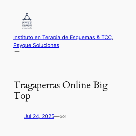
Saltar
al
contenido
Instituto en Terapia de Esquemas & TCC,
Psyque Soluciones
Tragaperras Online Big
Top
Jul 24, 2025
—
por