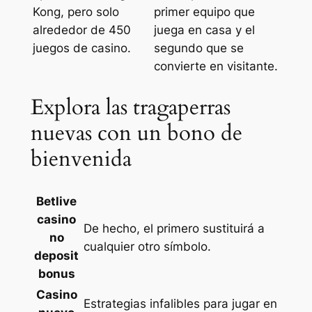
Kong, pero solo
primer equipo que
alrededor de 450
juega en casa y el
juegos de casino.
segundo que se
convierte en visitante.
Explora las tragaperras
nuevas con un bono de
bienvenida
Betlive
casino
De hecho, el primero sustituirá a
no
cualquier otro símbolo.
deposit
bonus
Casino
Estrategias infalibles para jugar en