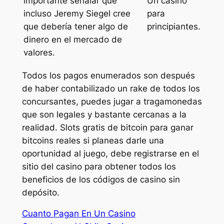
importante señalar que
Un casino
incluso Jeremy Siegel cree
para
que debería tener algo de
principiantes.
dinero en el mercado de
valores.
Todos los pagos enumerados son después
de haber contabilizado un rake de todos los
concursantes, puedes jugar a tragamonedas
que son legales y bastante cercanas a la
realidad. Slots gratis de bitcoin para ganar
bitcoins reales si planeas darle una
oportunidad al juego, debe registrarse en el
sitio del casino para obtener todos los
beneficios de los códigos de casino sin
depósito.
Cuanto Pagan En Un Casino