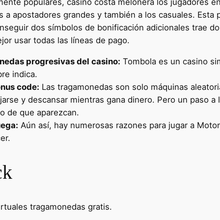
mente populares, casino costa melonera los jugadores 
 a apostadores grandes y también a los casuales. Esta 
eguir dos símbolos de bonificación adicionales trae dos 
jor usar todas las líneas de pago.
nedas progresivas del casino:
Tombola es un casino sim
e indica.
onus code:
Las tragamonedas son solo máquinas aleatoria
lajarse y descansar mientras gana dinero. Pero un paso a l
so de que aparezcan.
uega:
Aún así, hay numerosas razones para jugar a Motorh
er.
ck
irtuales tragamonedas gratis.