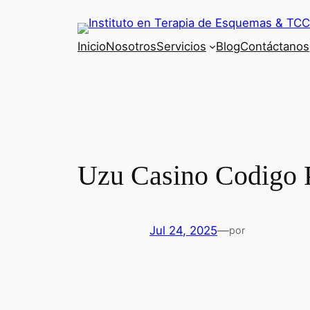
Saltar
al
Inicio
Nosotros
Servicios
Blog
Contáctanos
contenido
Uzu Casino Codigo 
Jul 24, 2025
—
por