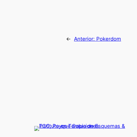
←
Anterior:
Pokerdom