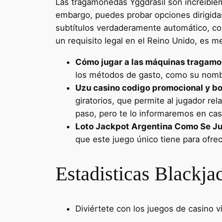
Las tragamonedas Yggdrasil son increíble
embargo, puedes probar opciones dirigidas
subtítulos verdaderamente automático, cons
un requisito legal en el Reino Unido, es me
Cómo jugar a las máquinas tragamo
los métodos de gasto, como su nombr
Uzu casino codigo promocional y b
giratorios, que permite al jugador re
paso, pero te lo informaremos en ca
Loto Jackpot Argentina Como Se J
que este juego único tiene para ofrec
Estadisticas Blackja
Diviértete con los juegos de casino v