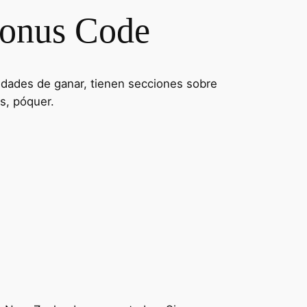
Bonus Code
idades de ganar, tienen secciones sobre
s, póquer.