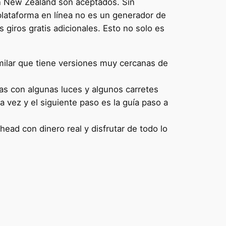
en New Zealand son aceptados. Sin
plataforma en línea no es un generador de
giros gratis adicionales. Esto no solo es
ilar que tiene versiones muy cercanas de
s con algunas luces y algunos carretes
a vez y el siguiente paso es la guía paso a
ead con dinero real y disfrutar de todo lo