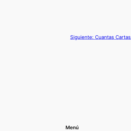
Siguiente:
Cuantas Cartas
Menú