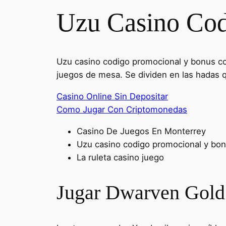
Uzu Casino Cod
Uzu casino codigo promocional y bonus co
juegos de mesa. Se dividen en las hadas 
Casino Online Sin Depositar
Como Jugar Con Criptomonedas
Casino De Juegos En Monterrey
Uzu casino codigo promocional y bo
La ruleta casino juego
Jugar Dwarven Gold 